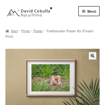
Zur
Zum
Menü
Navigation
Inhalt
springen
springen
Start
Prints
Poster
Feldhamster Poster A3 (Fineart
Print)
🔍