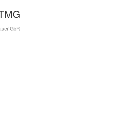
 TMG
hauer GbR