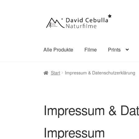
Zur
Zum
Navigation
Inhalt
springen
springen
Alle Produkte
Filme
Prints
Start
Allgemeine Geschäftsbedingungen
Bl
Start
Impressum & Datenschutzerklärung
Impressum & Datenschutzerklärung
Kasse
Warenkorb
Widerrufsbelehrung
Zahlungsar
Impressum & Dat
Impressum