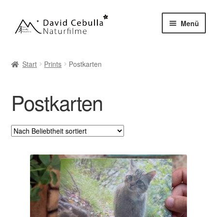
Zur
Zum
Menü
Navigation
Inhalt
springen
springen
Start
Prints
Postkarten
Postkarten